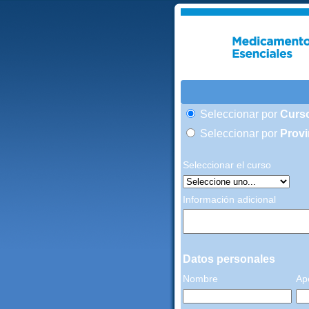
Seleccionar por
Curs
Seleccionar por
Provi
Seleccionar el curso
Información adicional
Datos personales
Nombre
Ape