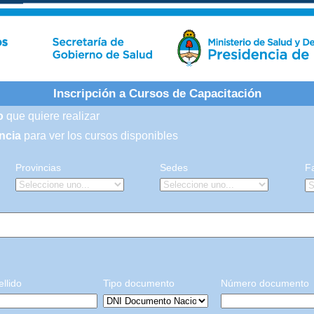
Inscripción a Cursos de Capacitación
o
que quiere realizar
ncia
para ver los cursos disponibles
Provincias
Sedes
F
llido
Tipo documento
Número documento