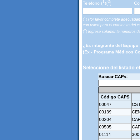
1
2
Teléfono (
)(
)
Cor
1
(
)
Por favor complete adecuadame
con usted para el comienzo del c
2
(
)
Ingrese solamente números de 
¿Es integrante del Equipo 
(Ex - Programa Médicos Co
Seleccione del listado 
Buscar CAPs:
Código CAPS
00047
CS 
00139
CEN
00204
CAP
00505
CAP
01114
300