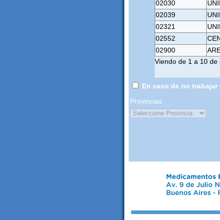
02030
UNI
02039
UNI
02321
UNI
02552
CE
02900
ARE
Viendo de 1 a 10 de
En caso de no trabajar
Provincias