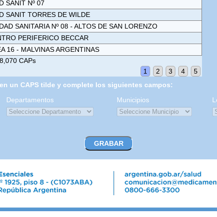
D SANIT Nº 07
D SANIT TORRES DE WILDE
DAD SANITARIA Nº 08 - ALTOS DE SAN LORENZO
NTRO PERIFERICO BECCAR
A 16 - MALVINAS ARGENTINAS
 8,070 CAPs
1
2
3
4
5
 en un CAPS tilde y complete los siguientes campos:
Departamentos
Municipios
L