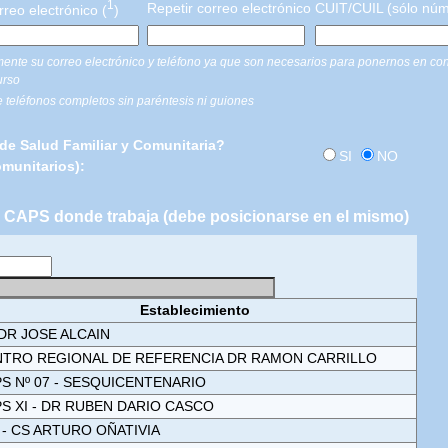
1
Repetir correo electrónico
CUIT/CUIL (sólo núm
reo electrónico (
)
nte su correo electrónico y teléfono ya que son necesarios para ponernos en con
urso
teléfonos completos sin paréntesis ni guiones
de Salud Familiar y Comunitaria?
SI
NO
munitarios):
el CAPS donde trabaja (debe posicionarse en el mismo)
Establecimiento
DR JOSE ALCAIN
TRO REGIONAL DE REFERENCIA DR RAMON CARRILLO
S Nº 07 - SESQUICENTENARIO
S XI - DR RUBEN DARIO CASCO
 - CS ARTURO OÑATIVIA